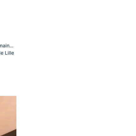
umain…
e Lille