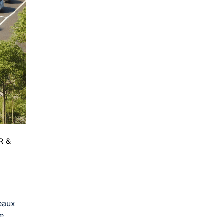
R &
seaux
de