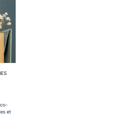
NES
 co-
es et