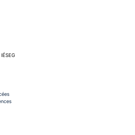
 IÉSEG
cées
ences