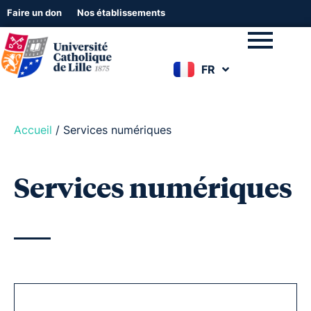
Faire un don
Nos établissements
FR
EN
Accueil
/
Services numériques
Services numériques