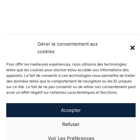
Gérer le consentement aux
cookies
Pour offrir les meilleures expériences, nous utilisons des technologies
telles que les cookies pour stocker et/ou accéder aux informations des
appareils. Le fait de consentir à ces technologies nous permettra de traiter
des données telles que le comportement de navigation ou les ID uniques
sur ce site. Le fait de ne pas consentir ou de retirer son consentement peut
avoir un effet négatif sur certaines caractéristiques et fonctions.
À propos de
Actualités
Événements
Catalogue de
l'Université
formation
Accepter
Vie étudiante
International
Soutenir
Recherche
visibility_off
Refuser
Contact
Espace presse
Mentions légales
Plan de site
Voir Les Préférences