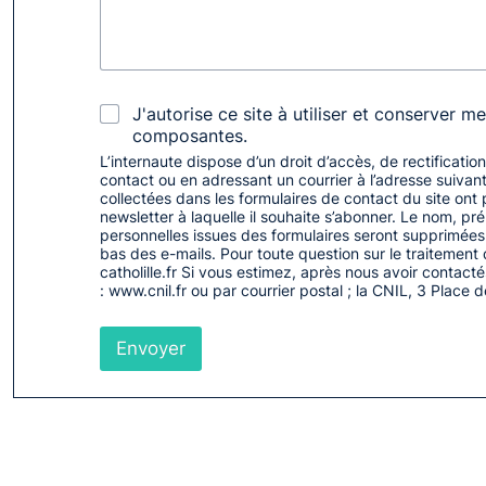
C
J'autorise ce site à utiliser et conserver m
o
composantes.
n
L’internaute dispose d’un droit d’accès, de rectificati
s
contact ou en adressant un courrier à l’adresse suivan
e
collectées dans les formulaires de contact du site ont 
n
newsletter à laquelle il souhaite s’abonner. Le nom, p
t
personnelles issues des formulaires seront supprimées 
bas des e-mails. Pour toute question sur le traitemen
e
catholille.fr Si vous estimez, après nous avoir contac
m
: www.cnil.fr ou par courrier postal ; la CNIL, 3 Pla
e
n
t
Envoyer