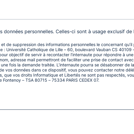
es données personnelles. Celles-ci sont à usage exclusif de 
on et de suppression des informations personnelles le concernant qu’i
te : Université Catholique de Lille – 60, boulevard Vauban CS 40109 
pour objectif de servir à recontacter l’internaute pour répondre à une
rénom, adresse mail permettront de faciliter une prise de contact ave
une fois la demande traitée. L’internaute pourra se désabonner de la n
t de vos données dans ce dispositif, vous pouvez contacter notre dé
tés, que vos droits Informatique et Libertés ne sont pas respectés, v
ce de Fontenoy – TSA 80715 – 75334 PARIS CEDEX 07.