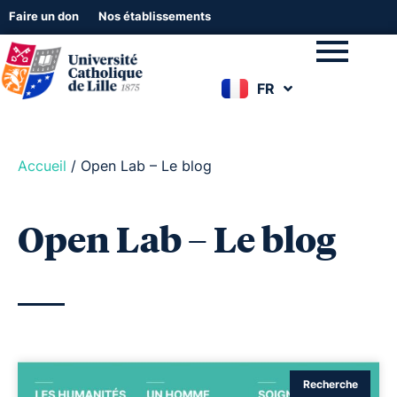
Faire un don
Nos établissements
FR
EN
Accueil
/
Open Lab – Le blog
Open Lab – Le blog
Recherche