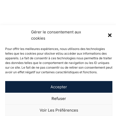
Gérer le consentement aux
cookies
Pour offrir les meilleures expériences, nous utilisons des technologies
telles que les cookies pour stocker et/ou accéder aux informations des
appareils. Le fait de consentir à ces technologies nous permettra de traiter
des données telles que le comportement de navigation ou les ID uniques
À propos de
Actualités
Événements
Catalogue de
sur ce site. Le fait de ne pas consentir ou de retirer son consentement peut
avoir un effet négatif sur certaines caractéristiques et fonctions.
l'Université
formation
Vie étudiante
International
Soutenir
Recherche
Accepter
visibility_off
Contact
Espace presse
Mentions légales
Plan de site
Refuser
Voir Les Préférences