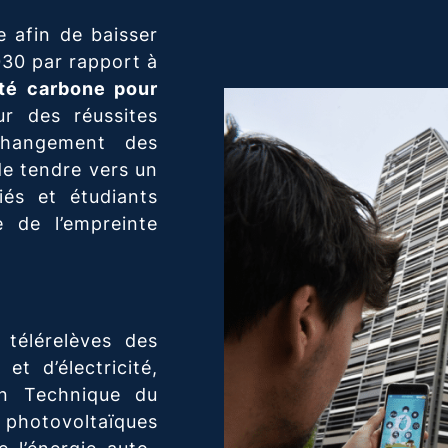
e afin de baisser
30 par rapport à
ité carbone pour
r des réussites
hangement des
de tendre vers un
és et étudiants
e de l’empreinte
télérelèves des
t d’électricité,
n Technique du
 photovoltaïques