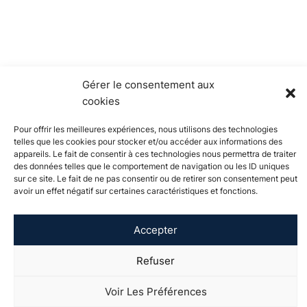
Gérer le consentement aux
cookies
Pour offrir les meilleures expériences, nous utilisons des technologies
telles que les cookies pour stocker et/ou accéder aux informations des
appareils. Le fait de consentir à ces technologies nous permettra de traiter
des données telles que le comportement de navigation ou les ID uniques
À propos de
Actualités
Événements
Catalogue de
sur ce site. Le fait de ne pas consentir ou de retirer son consentement peut
avoir un effet négatif sur certaines caractéristiques et fonctions.
l'Université
formation
Vie étudiante
International
Soutenir
Recherche
Accepter
visibility_off
Contact
Espace presse
Mentions légales
Plan de site
Refuser
Voir Les Préférences