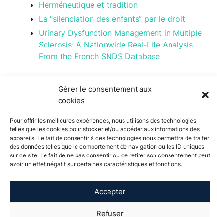
Herméneutique et tradition
La “silenciation des enfants” par le droit
Urinary Dysfunction Management in Multiple
Sclerosis: A Nationwide Real-Life Analysis
From the French SNDS Database
Gérer le consentement aux
cookies
Pour offrir les meilleures expériences, nous utilisons des technologies
telles que les cookies pour stocker et/ou accéder aux informations des
appareils. Le fait de consentir à ces technologies nous permettra de traiter
des données telles que le comportement de navigation ou les ID uniques
sur ce site. Le fait de ne pas consentir ou de retirer son consentement peut
À propos de
Actualités
Événements
Catalogue de
avoir un effet négatif sur certaines caractéristiques et fonctions.
l'Université
formation
Vie étudiante
International
Soutenir
Recherche
Accepter
visibility_off
Contact
Espace presse
Mentions légales
Plan de site
Refuser