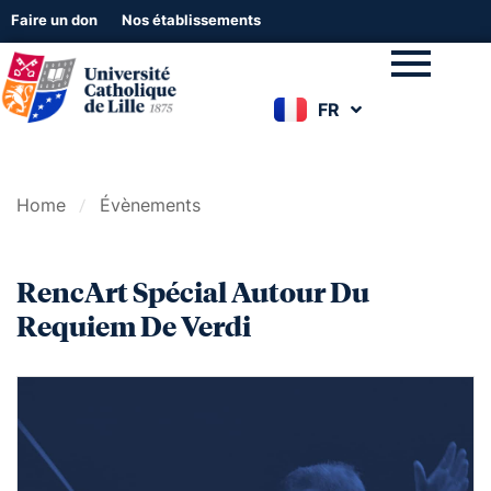
Faire un don
Nos établissements
FR
EN
Home
Évènements
RencArt Spécial Autour Du
Requiem De Verdi