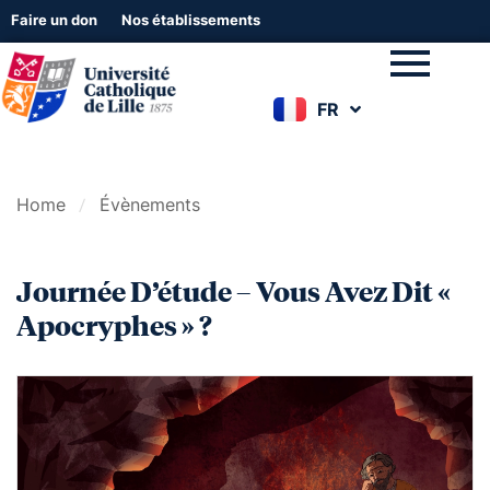
Faire un don
Nos établissements
FR
EN
Home
Évènements
Journée D’étude – Vous Avez Dit «
Apocryphes » ?