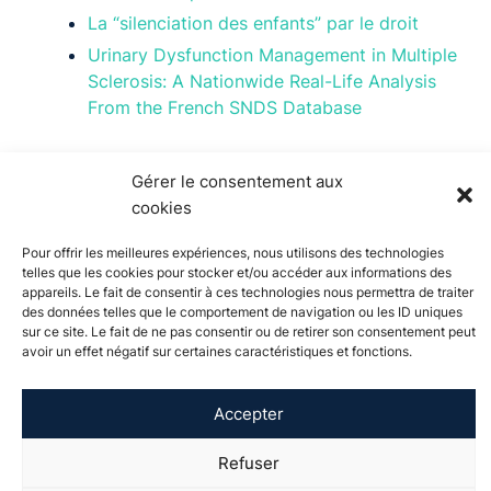
La “silenciation des enfants” par le droit
Urinary Dysfunction Management in Multiple
Sclerosis: A Nationwide Real-Life Analysis
From the French SNDS Database
Gérer le consentement aux
cookies
Pour offrir les meilleures expériences, nous utilisons des technologies
telles que les cookies pour stocker et/ou accéder aux informations des
appareils. Le fait de consentir à ces technologies nous permettra de traiter
des données telles que le comportement de navigation ou les ID uniques
sur ce site. Le fait de ne pas consentir ou de retirer son consentement peut
À propos de
Actualités
Événements
Catalogue de
avoir un effet négatif sur certaines caractéristiques et fonctions.
l'Université
formation
Vie étudiante
International
Soutenir
Recherche
Accepter
visibility_off
Contact
Espace presse
Mentions légales
Plan de site
Refuser