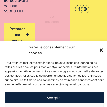
60 boulevard
ECOPOSS
Vauban
59800 LILLE
Je
m'abonne
Préparer
ma
venue
Gérer le consentement aux
cookies
Pour offrir les meilleures expériences, nous utilisons des technologies
telles que les cookies pour stocker et/ou accéder aux informations des
appareils. Le fait de consentir à ces technologies nous permettra de traiter
des données telles que le comportement de navigation ou les ID uniques
sur ce site. Le fait de ne pas consentir ou de retirer son consentement peut
À propos de
Actualités
Événements
Catalogue de
avoir un effet négatif sur certaines caractéristiques et fonctions.
l'Université
formation
Vie étudiante
International
Soutenir
Recherche
Accepter