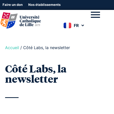
Faire un don
Nos établissements
FR
EN
Accueil
/
Côté Labs, la newsletter
Côté Labs, la
newsletter