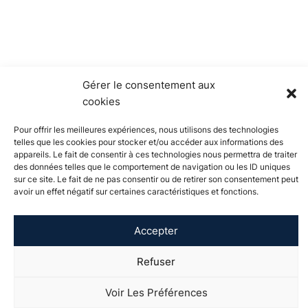
Gérer le consentement aux
cookies
Pour offrir les meilleures expériences, nous utilisons des technologies
telles que les cookies pour stocker et/ou accéder aux informations des
appareils. Le fait de consentir à ces technologies nous permettra de traiter
des données telles que le comportement de navigation ou les ID uniques
sur ce site. Le fait de ne pas consentir ou de retirer son consentement peut
avoir un effet négatif sur certaines caractéristiques et fonctions.
À propos de
Actualités
Événements
Catalogue de
l'Université
formation
Accepter
Vie étudiante
International
Soutenir
Recherche
visibility_off
Refuser
Contact
Espace presse
Mentions légales
Plan de site
Voir Les Préférences