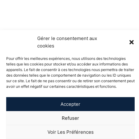
Gérer le consentement aux
cookies
Pour offrir les meilleures expériences, nous utilisons des technologies
telles que les cookies pour stocker et/ou accéder aux informations des
appareils. Le fait de consentir à ces technologies nous permettra de traiter
des données telles que le comportement de navigation ou les ID uniques
À propos de
Actualités
Événements
Catalogue de
sur ce site. Le fait de ne pas consentir ou de retirer son consentement peut
avoir un effet négatif sur certaines caractéristiques et fonctions.
l'Université
formation
Vie étudiante
International
Soutenir
Recherche
Accepter
visibility_off
Contact
Espace presse
Mentions légales
Plan de site
Refuser
Voir Les Préférences