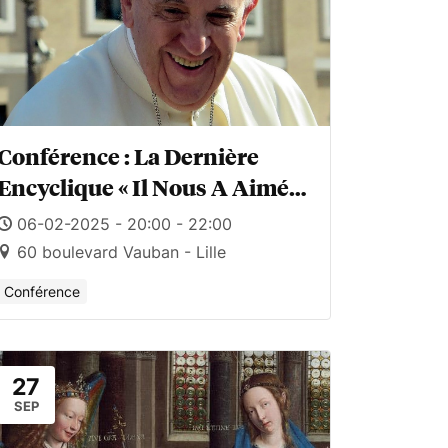
Conférence : La Dernière
Encyclique « Il Nous A Aimés »
: Une Clé De Lecture De La
06-02-2025 - 20:00 - 22:00
Pensée Du Pape François ?
60 boulevard Vauban - Lille
Conférence
27
SEP