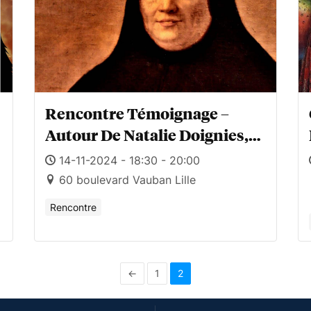
Rencontre Témoignage –
Autour De Natalie Doignies,
Figure De L’Église De Lille
14-11-2024 - 18:30 - 20:00
60 boulevard Vauban Lille
Rencontre
←
1
2