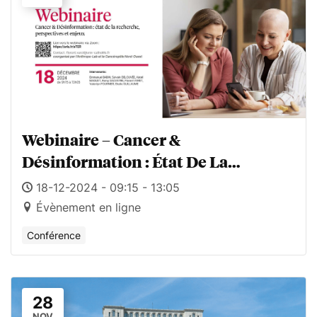
Webinaire – Cancer &
Désinformation : État De La
Recherche, Perspectives Et Enjeux
18-12-2024 - 09:15 - 13:05
Évènement en ligne
Conférence
28
NOV