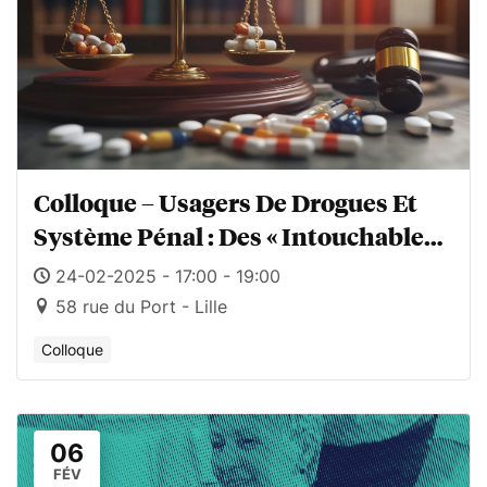
Colloque – Usagers De Drogues Et
Système Pénal : Des « Intouchables »
Aux Trop Touchés
24-02-2025 - 17:00 - 19:00
58 rue du Port - Lille
Colloque
06
FÉV