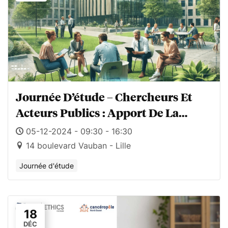
Journée D’étude – Chercheurs Et
Acteurs Publics : Apport De La
Recherche Et Des Sciences
05-12-2024 - 09:30 - 16:30
Comportementales Dans Le Pilotage
14 boulevard Vauban - Lille
Des Politiques Publiques
Journée d'étude
18
DÉC