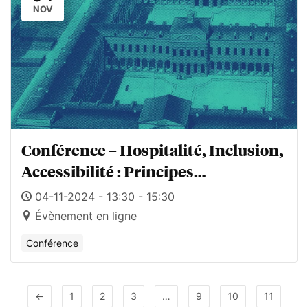
NOV
Conférence – Hospitalité, Inclusion,
Accessibilité : Principes
D’aménagement Ou Politiques Pour
04-11-2024 - 13:30 - 15:30
Les Plus Vulnérables ?
Évènement en ligne
Conférence
←
1
2
3
…
9
10
11