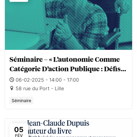
Séminaire – « L’autonomie Comme
Catégorie D’action Publique : Défis
Et Opportunités À L’intersection Du
06-02-2025 - 14:00 - 17:00
Vieillissement Et Du Handicap »
58 rue du Port - Lille
Séminaire
05
FÉV