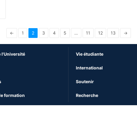
←
1
2
3
4
5
…
11
12
13
→
 l'Université
Vie étudiante
International
s
Soutenir
e formation
Recherche