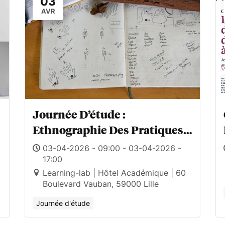
03
AVR
Journée D’étude :
Ethnographie Des Pratiques
Culturelles Et Artistiques
03-04-2026 - 09:00 - 03-04-2026 -
Numériques :
17:00
Learning-lab | Hôtel Académique | 60
Reconfigurations,
Boulevard Vauban, 59000 Lille
Méthodologiques D’un
Journée d'étude
Terrain Transformé