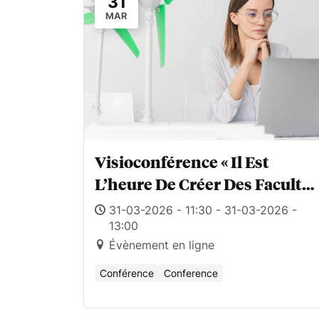
31
MAR
Visioconférence « Il Est
L’heure De Créer Des Facultés
Intelligentes Artificielles De
31-03-2026 - 11:30 - 31-03-2026 -
Santé ! »
13:00
Évènement en ligne
Conférence
Conference