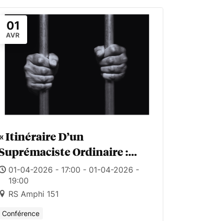
01
AVR
« Itinéraire D’un
Suprémaciste Ordinaire :
Anatomie D’une Fabrique De
01-04-2026 - 17:00 - 01-04-2026 -
La Haine »
19:00
RS Amphi 151
Conférence