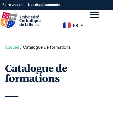
Faire un don
Nos établissements
FR
EN
Accueil
/
Catalogue de formations
Catalogue de
formations