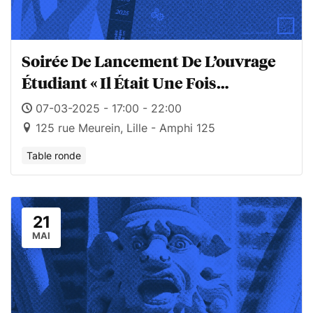
Soirée De Lancement De L’ouvrage
Étudiant « Il Était Une Fois
L’Université Catholique De Lille »
07-03-2025 - 17:00 - 22:00
125 rue Meurein, Lille - Amphi 125
Table ronde
21
MAI